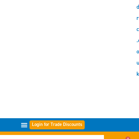
d
r
c
.
o
Login for Trade Discounts
GAMME DI FILTRI
0