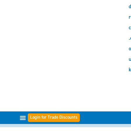
d
r
c
.
o
Login for Trade Discounts
GAMME DI FILTRI