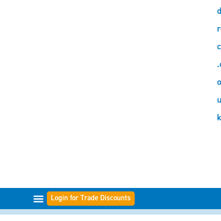
d
r
c
.
o
Login for Trade Discounts
GAMME DI FILTRI