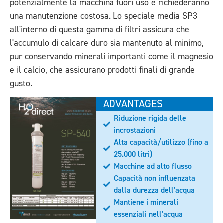
potenzialmente la macchina fuori uso e richiederanno
una manutenzione costosa. Lo speciale media SP3
all'interno di questa gamma di filtri assicura che
l'accumulo di calcare duro sia mantenuto al minimo,
pur conservando minerali importanti come il magnesio
e il calcio, che assicurano prodotti finali di grande
gusto.
ADVANTAGES
Riduzione rigida delle
incrostazioni
Alta capacità/utilizzo (fino a
25.000 litri)
Macchine ad alto flusso
Capacità non influenzata
dalla durezza dell'acqua
Mantiene i minerali
essenziali nell'acqua