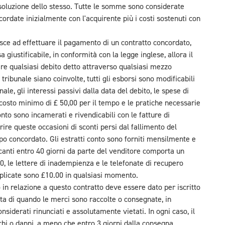
 risoluzione dello stesso. Tutte le somme sono considerate
rdate inizialmente con l'acquirente più i costi sostenuti con
ce ad effettuare il pagamento di un contratto concordato,
giustificabile, in conformità con la legge inglese, allora il
care qualsiasi debito detto attraverso qualsiasi mezzo
 tribunale siano coinvolte, tutti gli esborsi sono modificabili
ale, gli interessi passivi dalla data del debito, le spese di
costo minimo di £ 50,00 per il tempo e le pratiche necessarie
onto sono incamerati e rivendicabili con le fatture di
ire queste occasioni di sconti persi dal fallimento del
po concordato. Gli estratti conto sono forniti mensilmente e
anti entro 40 giorni da parte del venditore comporta un
0, le lettere di inadempienza e le telefonate di recupero
uplicate sono £10.00 in qualsiasi momento.
o in relazione a questo contratto deve essere dato per iscritto
ata di quando le merci sono raccolte o consegnate, in
siderati rinunciati e assolutamente vietati. In ogni caso, il
i o danni, a meno che entro 3 giorni dalla consegna