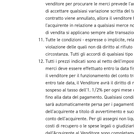
venditore per procurare le merci prevede l'an
di accettare qualsiasi variazione scritta del t
contratto viene annullato, allora il venditore 
l'acquirente in relazione a qualsiasi merce no
di vendita si applicano sempre alle transazio
Tutte le condizioni - espresse o implicite, rel
violazione delle quali non dà diritto al rifiut
circostanza. Tutti gli accordi di qualsiasi tip
Tutti i prezzi indicati sono al netto dell'impo
merci deve essere effettuato entro la data fi
il venditore per il funzionamento del conto tr
entro tale data, il Venditore avrà il diritto di
sospeso al tasso dell'1. 1/2% per ogni mese d
fino alla data del pagamento. Qualsiasi condi
sarà automaticamente persa per i pagamenti i
dell'acquirente a titolo di avvertimento e su
conto dell'acquirente. Per gli assegni non liq
costi di recupero o le spese legali o giudizi
dall'Acquirente al Venditore sono completamen