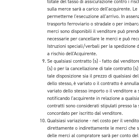
totale del tasso di assicurazione contro i risc
sulla merce sarà a carico dell'acquirente. L
permetterne l'esecuzione all'arrivo. In assenza
trasporto ferroviario o stradale o per imbarc
merci sono disponibili il venditore può pren
necessarie per cancellare le merci e può recu
Istruzioni speciali/verbali per la spedizione
a rischio dell'Acquirente.
Se qualsiasi contratto (s) - fatto dal vendito
(s) o per la cancellazione di tale contratto (s)
tale disposizione sia il prezzo di qualsiasi de
dello stesso, è variato o il contratto è annulla
variato dello stesso importo o il venditore a s
notificando l'acquirente in relazione a qualsi
contratti sono considerati stipulati presso l
concordato per iscritto dal venditore.
Qualsiasi variazione - nel costo per il vendit
direttamente o indirettamente le merci che si
delle merci al compratore sarà per conto del