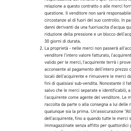
relazione a questo contratto o alle merci forn
questione. Il venditore non sarà responsabile 
circostanze al di fuori del suo controllo. In p
danni derivanti da una fuoriuscita d'acqua qu
riduzione della pressione e un blocco dell'acq
30 giorni di durata.
La proprietà - nelle merci non passerà all'ac
venditore l'intero valore fatturato, l'acquire
valido per le merci, l'acquirente terrà i prove
acconsente al pagamento dell'intero prezzo d
locali dell'acquirente e rimuovere le merci d
fini di qualsiasi sub-vendita. Nonostante il f
salvo che le merci separate e identificabili,
l'acquirente come agente del venditore. Le m
raccolta da parte o alla consegna a lui delle 
qualunque sia la prima. Un'assicurazione "All
dell'acquirente, fino a quando tutte le merci
immagazzinate senza affitto per quattordici g