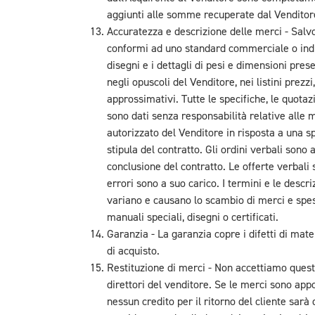
aggiunti alle somme recuperate dal Venditore
Accuratezza e descrizione delle merci - Salvo
conformi ad uno standard commerciale o industr
disegni e i dettagli di pesi e dimensioni pres
negli opuscoli del Venditore, nei listini prezzi
approssimativi. Tutte le specifiche, le quotazi
sono dati senza responsabilità relative alle 
autorizzato del Venditore in risposta a una s
stipula del contratto. Gli ordini verbali sono
conclusione del contratto. Le offerte verbali 
errori sono a suo carico. I termini e le descri
variano e causano lo scambio di merci e spes
manuali speciali, disegni o certificati.
Garanzia - La garanzia copre i difetti di mat
di acquisto.
Restituzione di merci - Non accettiamo queste
direttori del venditore. Se le merci sono app
nessun credito per il ritorno del cliente sarà 