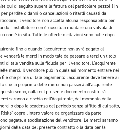
ite qui di seguito supera la fattura del particolare pezzo(i) in
per perdite o danni o cancellazioni o ritardi causati da
articolare, il venditore non accetta alcuna responsabilità per
ando l'installatore non è riuscito a montare una valvola di
ua non è in situ. Tutte le offerte o citazioni sono nulle dopo
quirente fino a quando l'acquirente non avrà pagato al
nte venderà le merci in modo tale da passare a terzi un titolo
nti di tale vendita sulla fiducia per il venditore. L'acquirente
elle merci. Il venditore può in qualsiasi momento entrare nei
a lì e che prima di tale pagamento l'acquirente deve tenere ai
atto che la proprietà delle merci non passerà all'acquirente
 a questo scopo, nulla nel presente documento costituirà
erci saranno a rischio dell'Acquirente, dal momento della
merci o dopo la scadenza del periodo senza affitto di cui sotto,
 Risks" copre l'intero valore da organizzare da parte
 sono pagate, a soddisfazione del venditore. Le merci saranno
iorni dalla data del presente contratto o la data per la