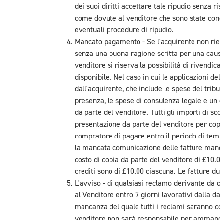
dei suoi diritti accettare tale ripudio senza
come dovute al venditore che sono state conco
eventuali procedure di ripudio.
Mancato pagamento - Se l'acquirente non ries
senza una buona ragione scritta per una causa 
venditore si riserva la possibilità di rivendi
disponibile. Nel caso in cui le applicazioni del
dall'acquirente, che include le spese del tribun
presenza, le spese di consulenza legale e un 
da parte del venditore. Tutti gli importi di sc
presentazione da parte del venditore per copr
compratore di pagare entro il periodo di tem
la mancata comunicazione delle fatture manc
costo di copia da parte del venditore di £10.0
crediti sono di £10.00 ciascuna. Le fatture d
L'avviso - di qualsiasi reclamo derivante da 
al Venditore entro 7 giorni lavorativi dalla d
mancanza del quale tutti i reclami saranno con
venditore non sarà responsabile per ammanch