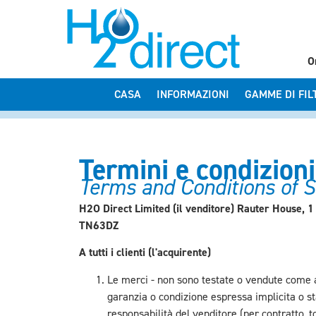
O
CASA
INFORMAZIONI
GAMME DI FIL
Termini e condizioni
Terms and Conditions of S
H2O Direct Limited (il venditore) Rauter House, 
TN63DZ
A tutti i clienti (l'acquirente)
Le merci - non sono testate o vendute come ad
garanzia o condizione espressa implicita o sta
responsabilità del venditore (per contratto, to