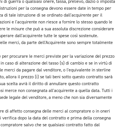
hi di guerra o qualsiasi onere, tassa, prelievo, dazio o imposta
e istruzioni per la consegna devono essere date in tempo per
 di tale istruzione di se ordinato dall'acquirente per il
azioni e l'acquirente non riesce a fornire lo stesso quando le
dere le misure che può a sua assoluta discrezione considerare
perare dall'acquirente tutte le spese così sostenute.
 delle merci, da parte dell'Acquirente sono sempre totalmente
re per procurare le merci previste per la variazione del prezzo
 in caso di alterazione del tasso (s) di cambio e se in virtù di
lle merci da pagare dal venditore, o l'equivalente in sterline
to, allora il prezzo (i) se tali beni sotto questo contratto sarà
ua scelta avrà il diritto di annullare questo contratto
asi merce non consegnata all'acquirente a quella data. Tutti i
a sede legale del venditore, a meno che non sia diversamente
ore di affetto consegna delle merci al compratore o in oneri
 verifica dopo la data del contratto e prima della consegna
 compratore salvo che se qualsiasi contratto fatto dal