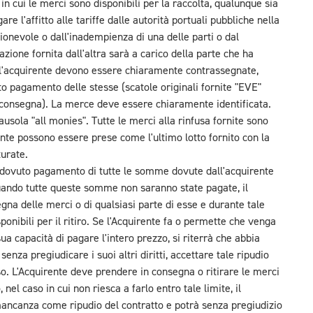
 in cui le merci sono disponibili per la raccolta, qualunque sia
are l'affitto alle tariffe dalle autorità portuali pubbliche nella
gionevole o dall'inadempienza di una delle parti o dal
azione fornita dall'altra sarà a carico della parte che ha
dall'acquirente devono essere chiaramente contrassegnate,
o pagamento delle stesse (scatole originali fornite "EVE"
i consegna). La merce deve essere chiaramente identificata.
sola "all monies". Tutte le merci alla rinfusa fornite sono
nte possono essere prese come l'ultimo lotto fornito con la
turate.
il dovuto pagamento di tutte le somme dovute dall'acquirente
a quando tutte queste somme non saranno state pagate, il
segna delle merci o di qualsiasi parte di esse e durante tale
onibili per il ritiro. Se l'Acquirente fa o permette che venga
a capacità di pagare l'intero prezzo, si riterrà che abbia
senza pregiudicare i suoi altri diritti, accettare tale ripudio
o. L'Acquirente deve prendere in consegna o ritirare le merci
 nel caso in cui non riesca a farlo entro tale limite, il
 mancanza come ripudio del contratto e potrà senza pregiudizio