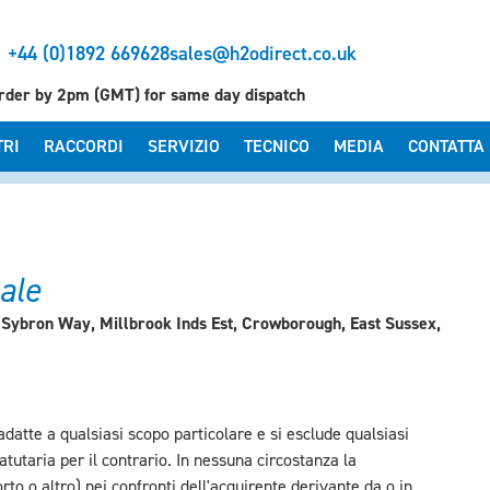
+44 (0)1892 669628
sales@h2odirect.co.uk
rder by 2pm (GMT) for same day dispatch
TRI
RACCORDI
SERVIZIO
TECNICO
MEDIA
CONTATTA
ale
1 Sybron Way, Millbrook Inds Est, Crowborough, East Sussex,
atte a qualsiasi scopo particolare e si esclude qualsiasi
tutaria per il contrario. In nessuna circostanza la
rto o altro) nei confronti dell'acquirente derivante da o in