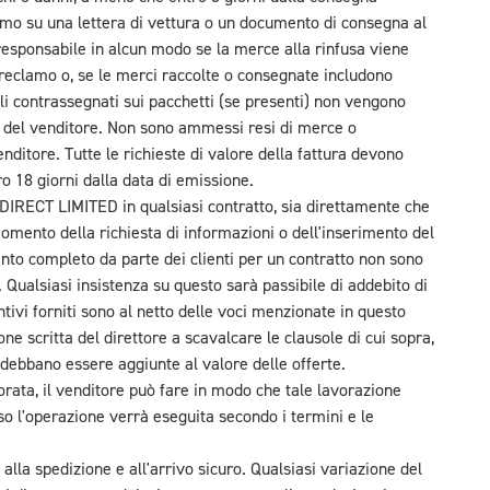
lamo su una lettera di vettura o un documento di consegna al
 responsabile in alcun modo se la merce alla rinfusa viene
i reclamo o, se le merci raccolte o consegnate includono
elli contrassegnati sui pacchetti (se presenti) non vengono
te del venditore. Non sono ammessi resi di merce o
nditore. Tutte le richieste di valore della fattura devono
ro 18 giorni dalla data di emissione.
DIRECT LIMITED in qualsiasi contratto, sia direttamente che
omento della richiesta di informazioni o dell'inserimento del
nto completo da parte dei clienti per un contratto non sono
Qualsiasi insistenza su questo sarà passibile di addebito di
ntivi forniti sono al netto delle voci menzionate in questo
e scritta del direttore a scavalcare le clausole di cui sopra,
 debbano essere aggiunte al valore delle offerte.
rata, il venditore può fare in modo che tale lavorazione
so l'operazione verrà eseguita secondo i termini e le
 alla spedizione e all'arrivo sicuro. Qualsiasi variazione del