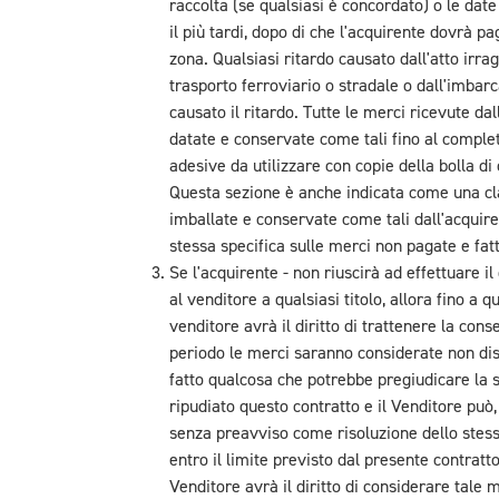
raccolta (se qualsiasi è concordato) o le date
il più tardi, dopo di che l'acquirente dovrà pag
zona. Qualsiasi ritardo causato dall'atto irra
trasporto ferroviario o stradale o dall'imbarc
causato il ritardo. Tutte le merci ricevute 
datate e conservate come tali fino al complet
adesive da utilizzare con copie della bolla d
Questa sezione è anche indicata come una clau
imballate e conservate come tali dall'acquire
stessa specifica sulle merci non pagate e fat
Se l'acquirente - non riuscirà ad effettuare 
al venditore a qualsiasi titolo, allora fino 
venditore avrà il diritto di trattenere la con
periodo le merci saranno considerate non disp
fatto qualcosa che potrebbe pregiudicare la su
ripudiato questo contratto e il Venditore può, 
senza preavviso come risoluzione dello stess
entro il limite previsto dal presente contratto,
Venditore avrà il diritto di considerare tale