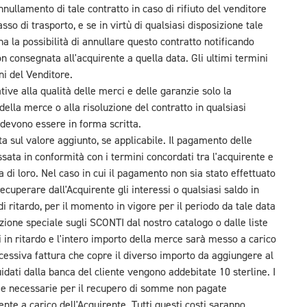
nullamento di tale contratto in caso di rifiuto del venditore
asso di trasporto, e se in virtù di qualsiasi disposizione tale
ha la possibilità di annullare questo contratto notificando
n consegnata all'acquirente a quella data. Gli ultimi termini
ni del Venditore.
ative alla qualità delle merci e delle garanzie solo la
o della merce o alla risoluzione del contratto in qualsiasi
o devono essere in forma scritta.
sta sul valore aggiunto, se applicabile. Il pagamento delle
ssata in conformità con i termini concordati tra l'acquirente e
a di loro. Nel caso in cui il pagamento non sia stato effettuato
 recuperare dall'Acquirente gli interessi o qualsiasi saldo in
i ritardo, per il momento in vigore per il periodo da tale data
zione speciale sugli SCONTI dal nostro catalogo o dalle liste
n ritardo e l'intero importo della merce sarà messo a carico
ccessiva fattura che copre il diverso importo da aggiungere al
uidati dalla banca del cliente vengono addebitate 10 sterline. I
arie necessarie per il recupero di somme non pagate
te a carico dell'Acquirente. Tutti questi costi saranno