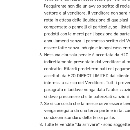
l'acquirente non dia un avviso scritto di rec
vettore e al venditore. Il venditore non sarà
rotta in attesa della liquidazione di qualsias
compensato o pannelli di particelle, se i list
prodotti con le merci per l'ispezione da par
annullamenti senza il permesso scritto del Ve
essere fatte senza indugio e in ogni caso ent
Nessuna clausola penale è accettata da H2O 
indirettamente presentato dal venditore al m
contratto. Ritardi predeterminati nel pagame
accettati da H2O DIRECT LIMITED dal cliente. 
interessi a carico del Venditore. Tutti i preve
paragrafo e laddove venga data l'autorizzazion
si deve presumere che le potenziali sanzioni
Se si concorda che la merce deve essere lavo
venga eseguita da una terza parte e in tal ca
condizioni standard della terza parte.
Tutte le vendite "da arrivare" - sono soggette