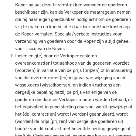
Koper nalaat deze te verstrekken wanneer de goederen
beschikbaar zijn, kan de Verkoper de maatregelen nemen
die hij naar eigen goeddunken nodig acht om de goederen
vrij te maken en kan hij alle daardoor ontstane kosten op
de Koper verhalen. Speciale/verbale Instructies voor
verzending van goederen door de Koper zijn altijd geheel
voor risico van de Koper.
Indien enig(e) door de Verkoper gesloten
overeenkomst(en) tot aankoop van de goederen voorziet
(voorzien) in variatie van de prijs (prijzen) of in annulering
van die overeenkomst(en) in geval van wijziging van de
wisselkoers (wisselkoersen) en indien krachtens een
dergelijke bepaling hetzij de prijs van enige van de
goederen die door de Verkoper moeten worden betaald, of
het equivalent in pond sterling daarvan, wordt gewijzigd of
het (de) contract(en) wordt (worden) geannuleerd, wordt
(worden) de prijs (prijzen) van dergelijke goederen uit
hoofde van dit contract met hetzelfde bedrag gewijzigd of
heeft de Verkoper het recht, naar eigen keuze, dit contract