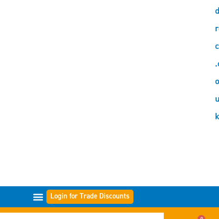
d
r
c
.
o
Login for Trade Discounts
GAMME DI FILTRI
0