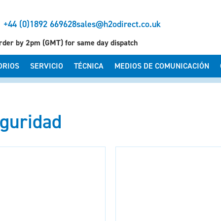
+44 (0)1892 669628
sales@h2odirect.co.uk
rder by 2pm (GMT) for same day dispatch
ORIOS
SERVICIO
TÉCNICA
MEDIOS DE COMUNICACIÓN
eguridad