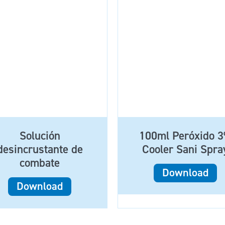
Solución
100ml Peróxido 
desincrustante de
Cooler Sani Spra
combate
Download
Download