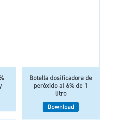
3%
Botella dosificadora de
y
peróxido al 6% de 1
litro
Download