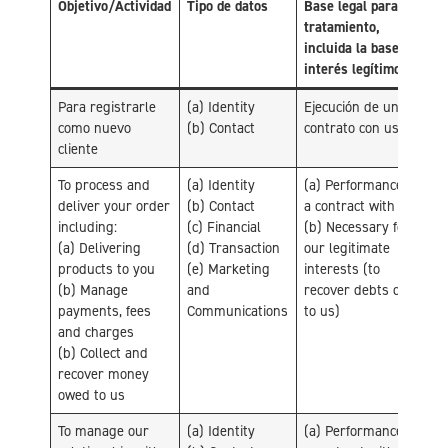
Objetivo/Actividad
Tipo de datos
Base legal para el
tratamiento,
incluida la base del
interés legítimo
Para registrarle
(a) Identity
Ejecución de un
como nuevo
(b) Contact
contrato con usted
cliente
To process and
(a) Identity
(a) Performance of
deliver your order
(b) Contact
a contract with you
including:
(c) Financial
(b) Necessary for
(a) Delivering
(d) Transaction
our legitimate
products to you
(e) Marketing
interests (to
(b) Manage
and
recover debts due
payments, fees
Communications
to us)
and charges
(b) Collect and
recover money
owed to us
To manage our
(a) Identity
(a) Performance of