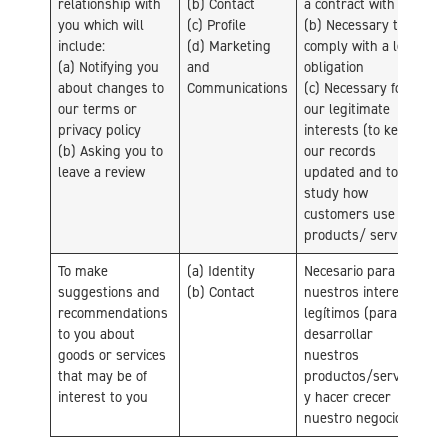
relationship with
(b) Contact
a contract with you
you which will
(c) Profile
(b) Necessary to
include:
(d) Marketing
comply with a legal
(a) Notifying you
and
obligation
about changes to
Communications
(c) Necessary for
our terms or
our legitimate
privacy policy
interests (to keep
(b) Asking you to
our records
leave a review
updated and to
study how
customers use our
products/ services)
To make
(a) Identity
Necesario para
suggestions and
(b) Contact
nuestros intereses
recommendations
legítimos (para
to you about
desarrollar
goods or services
nuestros
that may be of
productos/servicios
interest to you
y hacer crecer
nuestro negocio)