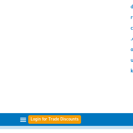
d
r
c
.
o
Login for Trade Discounts
FILTER-BEREICHE