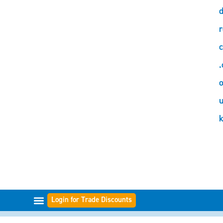
d
r
c
.
o
Login for Trade Discounts
GAMMES DE FILTRES