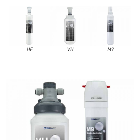
HF
VH
M9