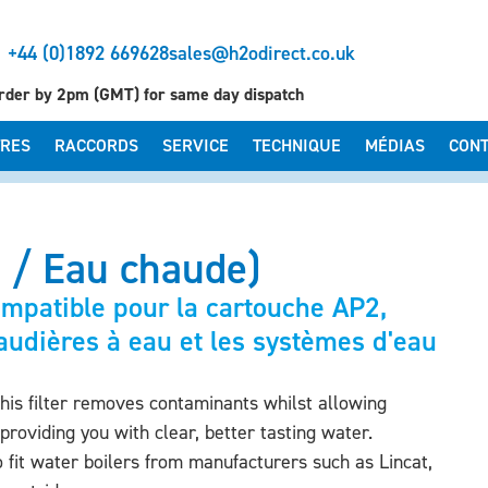
+44 (0)1892 669628
sales@h2odirect.co.uk
rder by 2pm (GMT) for same day dispatch
TRES
RACCORDS
SERVICE
TECHNIQUE
MÉDIAS
CONT
 / Eau chaude)
patible pour la cartouche AP2,
haudières à eau et les systèmes d'eau
this filter removes contaminants whilst allowing
 providing you with clear, better tasting water.
o fit water boilers from manufacturers such as Lincat,