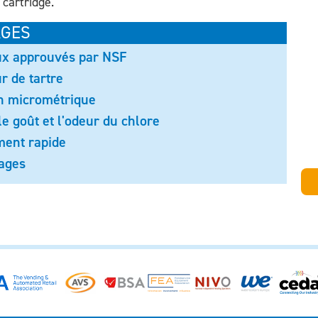
cartridge.
AGES
ux approuvés par NSF
ur de tartre
on micrométrique
le goût et l'odeur du chlore
ent rapide
ages