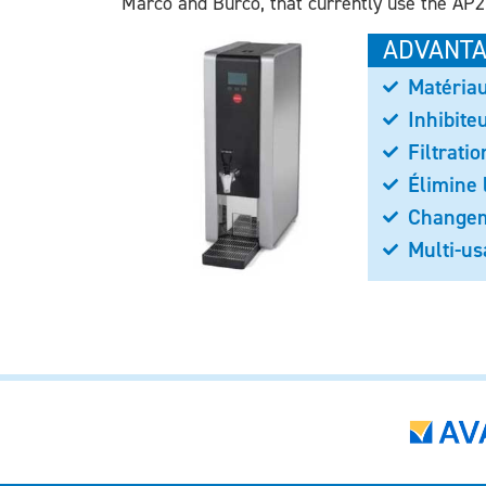
Marco and Burco, that currently use the AP2 
ADVANT
Matéria
Inhibite
Filtrati
Élimine 
Changem
Multi-us