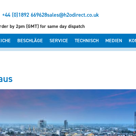
+44 (0)1892 669628
sales@h2odirect.co.uk
rder by 2pm (GMT) for same day dispatch
EICHE
BESCHLÄGE
SERVICE
TECHNISCH
MEDIEN
KO
aus